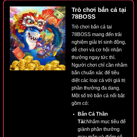
Trò chơi bắn cá tại
78BOSS
Trò chơi bắn cá tại
78BOSS mang đến trải
nghiệm giải trí sinh động,
dễ chơi và cơ hội nhận
thưởng ngay tức thì.
Người chơi chỉ cần nhắm
bắn chuẩn xác để tiêu
diệt các loại cá với giá trị
phần thưởng đa dạng.
Một số trò bắn cá nổi bật
gồm có:
Bắn Cá Thần
Tài:
Nhắm mục tiêu để
giành phần thưởng
may mắn và điểm số