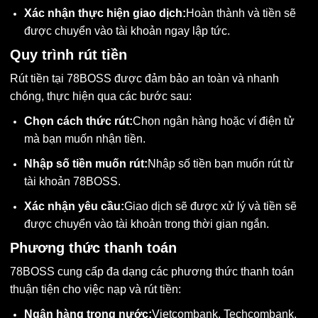
Xác nhận thực hiện giao dịch:
Hoàn thành và tiền sẽ
được chuyển vào tài khoản ngay lập tức.
Quy trình rút tiền
Rút tiền tại 78BOSS được đảm bảo an toàn và nhanh
chóng, thực hiện qua các bước sau:
Chọn cách thức rút:
Chọn ngân hàng hoặc ví điện tử
mà bạn muốn nhận tiền.
Nhập số tiền muốn rút:
Nhập số tiền bạn muốn rút từ
tài khoản 78BOSS.
Xác nhận yêu cầu:
Giao dịch sẽ được xử lý và tiền sẽ
được chuyển vào tài khoản trong thời gian ngắn.
Phương thức thanh toán
78BOSS cung cấp đa dạng các phương thức thanh toán
thuận tiện cho việc nạp và rút tiền:
Ngân hàng trong nước:
Vietcombank, Techcombank,