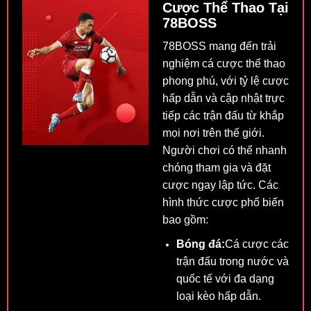
Cược Thể Thao Tại
78BOSS
78BOSS mang đến trải
nghiệm cá cược thể thao
phong phú, với tỷ lệ cược
hấp dẫn và cập nhật trực
tiếp các trận đấu từ khắp
mọi nơi trên thế giới.
Người chơi có thể nhanh
chóng tham gia và đặt
cược ngay lập tức. Các
hình thức cược phổ biến
bao gồm:
Bóng đá:
Cá cược các
trận đấu trong nước và
quốc tế với đa dạng
loại kèo hấp dẫn.