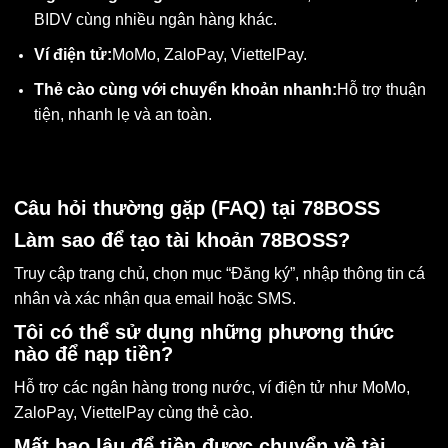
BIDV cùng nhiều ngân hàng khác.
Ví điện tử:
MoMo, ZaloPay, ViettelPay.
Thẻ cào cùng với chuyển khoản nhanh:
Hỗ trợ thuận
tiện, nhanh lẹ và an toàn.
Câu hỏi thường gặp (FAQ) tại 78BOSS
Làm sao để tạo tài khoản 78BOSS?
Truy cập trang chủ, chọn mục “Đăng ký”, nhập thông tin cá
nhân và xác nhận qua email hoặc SMS.
Tôi có thể sử dụng những phương thức
nào để nạp tiền?
Hỗ trợ các ngân hàng trong nước, ví điện tử như MoMo,
ZaloPay, ViettelPay cùng thẻ cào.
Mất bao lâu để tiền được chuyển về tài